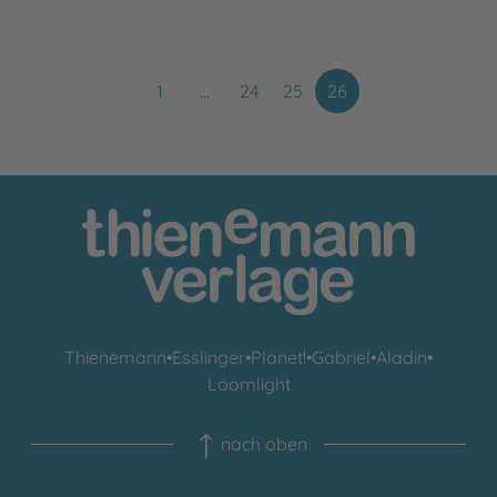
1
…
24
25
26
Thienemann
•
Esslinger
•
Planet!
•
Gabriel
•
Aladin
•
Loomlight
nach oben