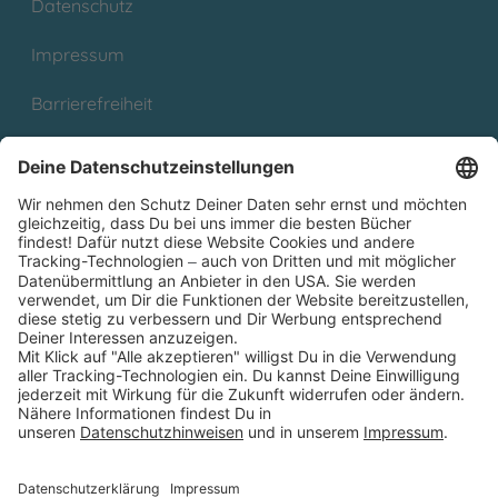
Datenschutz
Impressum
Barrierefreiheit
Cookies
Partnerprogramm (Affiliate)
Folge uns auf
* Versandkostenfrei ab 9,00 € Bestellwert innerhalb
Deutschlands
** Lieferzeit 1-3 Werktage innerhalb Deutschlands
Thienemann-Esslinger Verlag GmbH, Blumenstraße 36, D-70182