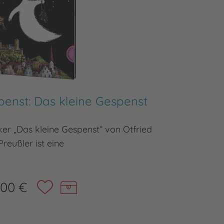
penst: Das kleine Gespenst
Das 
er „Das kleine Gespenst“ von Otfried
Der Ki
Preußler ist eine
,00 €