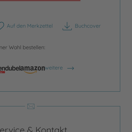
Auf den Merkzettel
Buchcover
herunterladen
Bild vergrößern
er Wahl bestellen:
rgrößern
weitere
Shops anzeigen
ervice & Kontakt