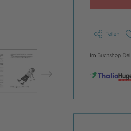
Teilen
Bild vergrößern
Bild ve
Im Buchshop Dein