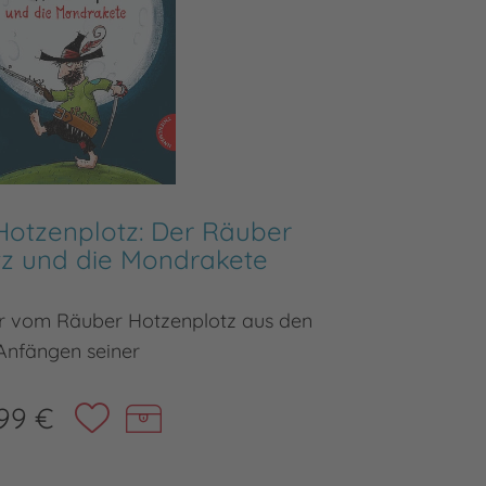
Hotzenplotz: Der Räuber
Der
tz und die Mondrakete
Der 3. l
r vom Räuber Hotzenplotz aus den
Anfängen seiner
99 €