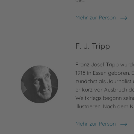
als…
Mehr zur Person
Otfried Preußler
F. J. Tripp
Franz Josef Tripp wur
1915 in Essen geboren. E
zunächst als Journalist u
er kurz vor Ausbruch d
Weltkriegs begann seine
illustrieren. Nach dem K
Mehr zur Person
F. J. Tripp