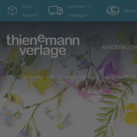
Gratis
Lieferzeit 1-3
Bezahl
Versand*
Werktage**
KINDERBÜC
Startseite
Unsere Verlage
Der Räub