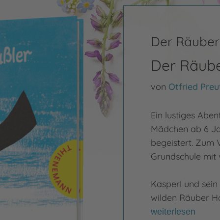
Der Räuber
Der Räube
von
Otfried Preu
Ein lustiges Abe
Mädchen ab 6 Jah
begeistert. Zum V
Grundschule mit 
Kasperl und sein
wilden Räuber Ho
weiterlesen