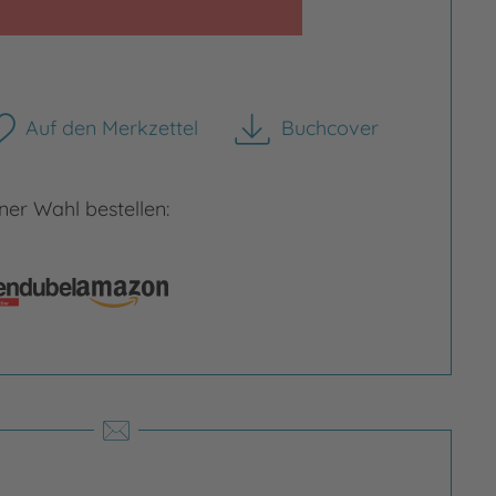
Auf den Merkzettel
Buchcover
herunterladen
rgrößern
Bild vergrößern
er Wahl bestellen: