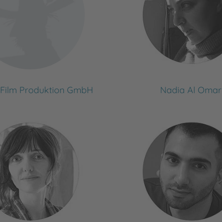
Film Produktion GmbH
Nadia Al Omar