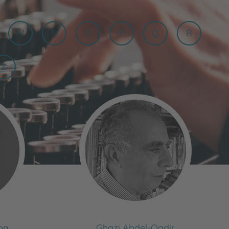
M
N
O
P
Q
R
Z
on
Ghazi Abdel-Qadir