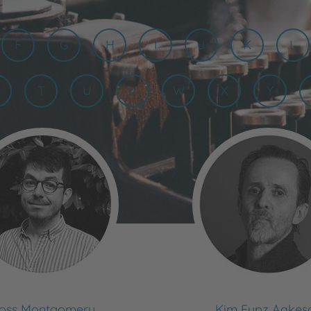
F
G
H
I
J
K
L
T
U
V
W
X
Y
oss Montgomery
Kim Fupz Aakes