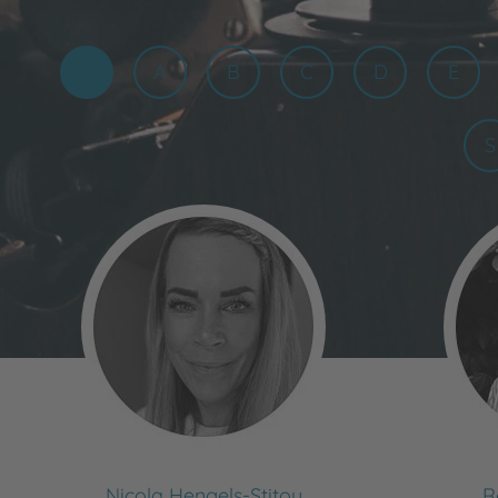
A
B
C
D
E
S
Nicola Hengels-Stitou
R