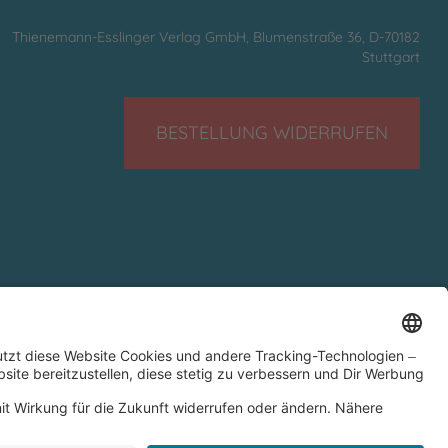
Thienemann-Esslinger Verlag GmbH, Blumenstraße 36, D-70182
Stuttgart
BESTELLUNG WIDERRUFEN