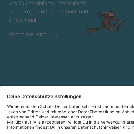
und Buchhighlights interessiert?
Dann trage Dich hier schnell und
einfach ein!
Abonniere jetzt