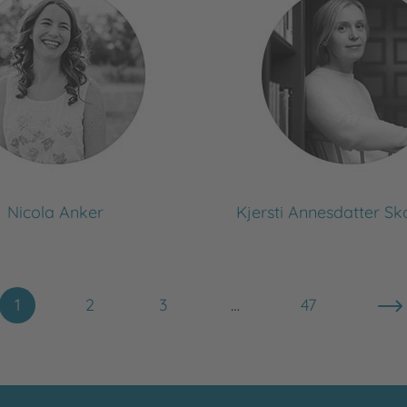
Nicola Anker
Kjersti Annesdatter S
1
2
3
…
47