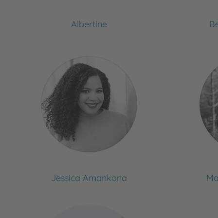
Albertine
B
Jessica Amankona
Ma