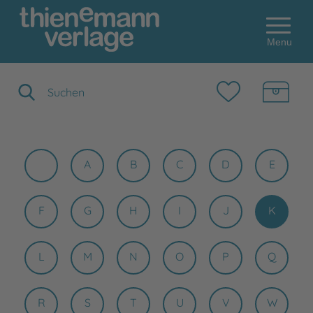
Menu
Suchbegriff eingeben
A
B
C
D
E
F
G
H
I
J
K
L
M
N
O
P
Q
R
S
T
U
V
W