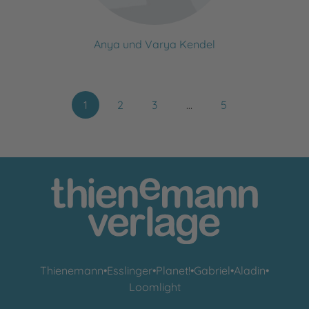
Anya und Varya Kendel
1
2
3
…
5
Thienemann
•
Esslinger
•
Planet!
•
Gabriel
•
Aladin
•
Loomlight