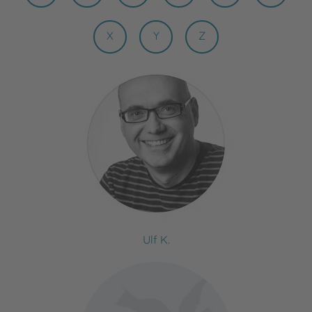
X
Y
Z
Ulf K.