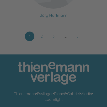
Jörg Hartmann
1
2
3
…
5
Thienemann
•
Esslinger
•
Planet!
•
Gabriel
•
Aladin
•
Loomlight