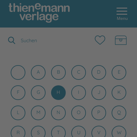
Menu
Suchbegriff eingeben
A
B
C
D
E
F
G
H
I
J
K
L
M
N
O
P
Q
R
S
T
U
V
W