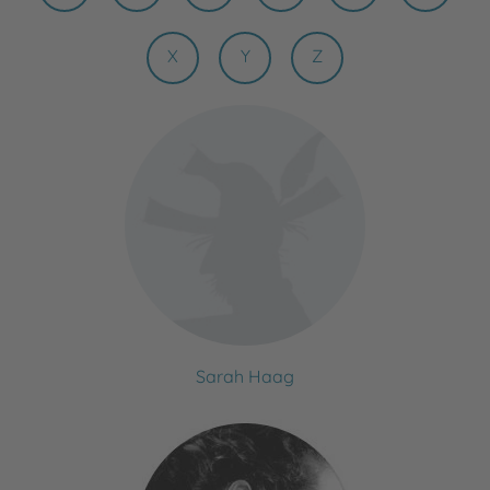
X
Y
Z
Sarah Haag