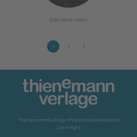
Else Wenz-Viëtor
1
2
3
Thienemann
•
Esslinger
•
Planet!
•
Gabriel
•
Aladin
•
Loomlight