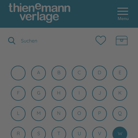
Menu
Suchbegriff eingeben
A
B
C
D
E
F
G
H
I
J
K
L
M
N
O
P
Q
R
S
T
U
V
W