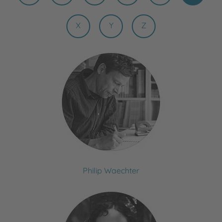
X
Y
Z
Philip Waechter