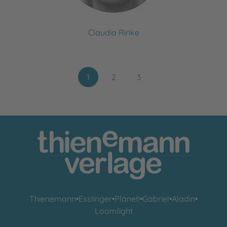
Claudia Rinke
1
2
3
Thienemann
•
Esslinger
•
Planet!
•
Gabriel
•
Aladin
•
Loomlight