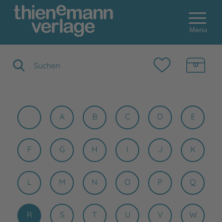
Menu
Suchbegriff eingeben
A
B
C
D
E
F
G
H
I
J
K
L
M
N
O
P
Q
R
S
T
U
V
W