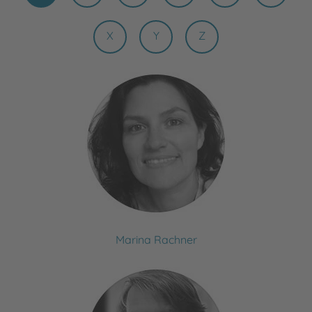
X
Y
Z
Marina Rachner