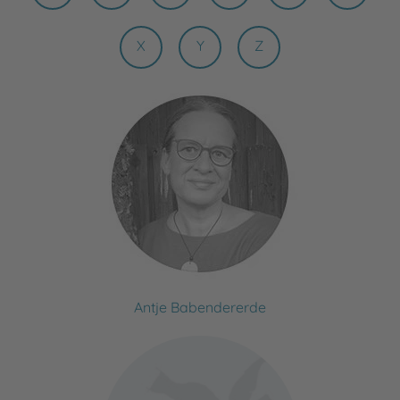
X
Y
Z
Antje Babendererde