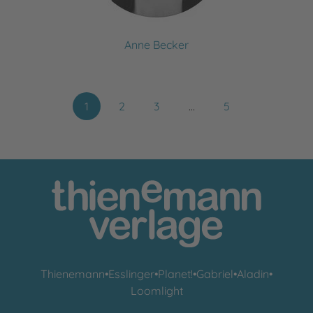
Anne Becker
1
2
3
…
5
Thienemann
•
Esslinger
•
Planet!
•
Gabriel
•
Aladin
•
Loomlight