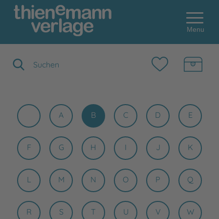
Menu
Suchbegriff eingeben
A
B
C
D
E
F
G
H
I
J
K
L
M
N
O
P
Q
R
S
T
U
V
W