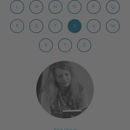
L
M
N
O
P
Q
R
S
T
U
V
W
X
Y
Z
Anja Ukpai