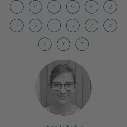
L
M
N
O
P
Q
R
S
T
U
V
W
X
Y
Z
Alexandra Fabisch