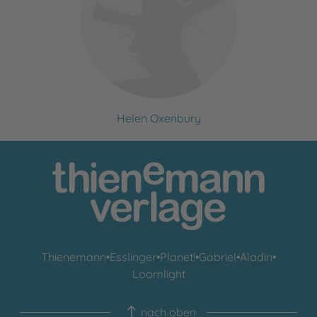
Helen Oxenbury
Thienemann
•
Esslinger
•
Planet!
•
Gabriel
•
Aladin
•
Loomlight
nach oben