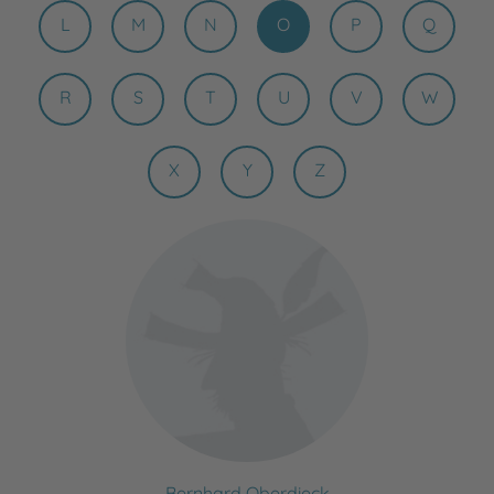
L
M
N
O
P
Q
R
S
T
U
V
W
X
Y
Z
Bernhard Oberdieck