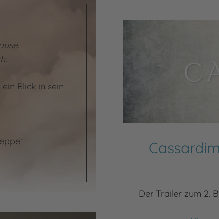
Video abspielen
ause.
h.
in Blick in sein
reppe“
Cassardim
Der Trailer zum 2. B