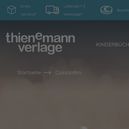
Gratis
Lieferzeit 1-3
Bezahl
Versand*
Werktage**
KINDERBÜC
Startseite
Cassardim