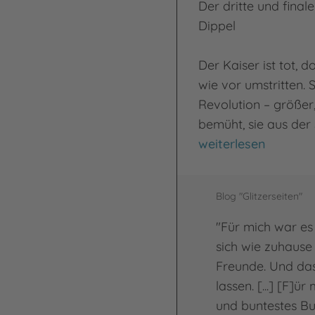
Der dritte und fina
Dippel
Der Kaiser ist tot, 
wie vor umstritten. 
Revolution – größer,
bemüht, sie aus der 
Jenseits der Tanze
weiterlesen
Blog "Glitzerseiten"
"Für mich war e
sich wie zuhause
Freunde. Und das
lassen. [...] [F]ü
und buntestes Bu