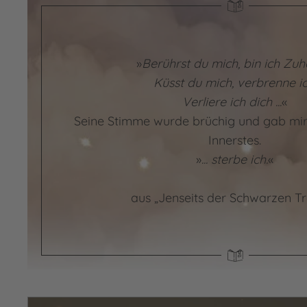
»
Berührst du mich, bin ich Zuh
Küsst du mich, verbrenne ic
Verliere ich dich ...
«
Seine Stimme wurde brüchig und gab mir e
Innerstes.
»
... sterbe ich.
«
aus „Jenseits der Schwarzen T
Video abspielen