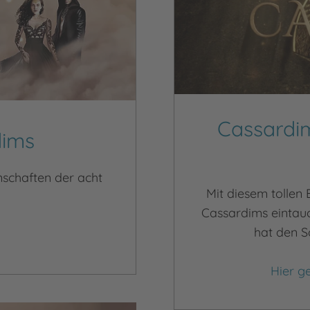
Cassardim
dims
schaften der acht
Mit diesem tollen 
Cassardims eintauch
hat den S
Hier g