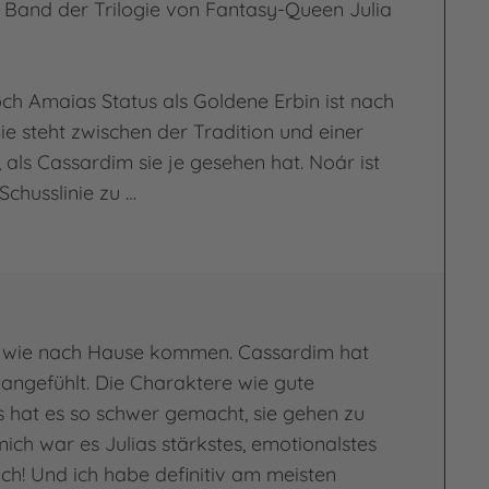
le Band der Trilogie von Fantasy-Queen Julia
doch Amaias Status als Goldene Erbin ist nach
Sie steht zwischen der Tradition und einer
 als Cassardim sie je gesehen hat. Noár ist
Schusslinie zu …
nden Nebel
s wie nach Hause kommen. Cassardim hat
 angefühlt. Die Charaktere wie gute
 hat es so schwer gemacht, sie gehen zu
r mich war es Julias stärkstes, emotionalstes
ch! Und ich habe definitiv am meisten