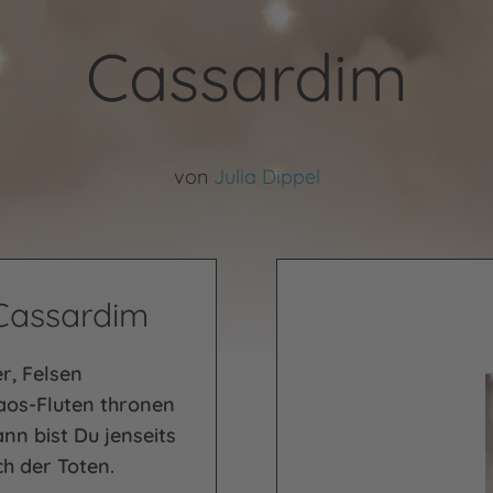
Cassardim
von
Julia Dippel
 Cassardim
r, Felsen
aos-Fluten thronen
nn bist Du jenseits
h der Toten.