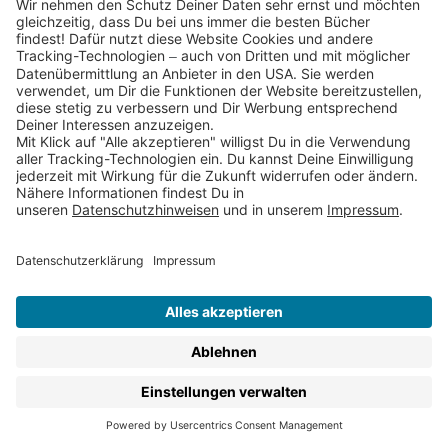
In den Thienemann Verlagen erscheinen Kinderbücher,
die Dein Kind mit christlichen Traditionen und anderen
Religionen vertraut machen. Aber auch Themen wie der
Umgang mit Gefühlen, die Frage nach dem Sinn des
Lebens und nach Werten im täglichen Miteinander
stehen im Mittelpunkt und werden mal nachdenklich,
mal unterhaltsam, aber immer spannend und liebevoll
illustriert für Kinder aufbereitet.
Geschrieben von erfahrenen ReligionspädagogInnen,
wie
Rainer Oberthür
,
Martin Polster
oder
Stephan Sigg
oder
Martina Steinkühler
, und illustriert von
renommierten
IllustratorInnen
, wie
Dagmar Geisler
,
Barbara Nascimbeni
und
Renate Seelig
lädt jedes
Buch auf diesen Seiten Dein Kind ein, die Welt des
Glaubens zu entdecken.
Durchstöbere:
Bibeln und Bibelgeschichten für Kinder
: In