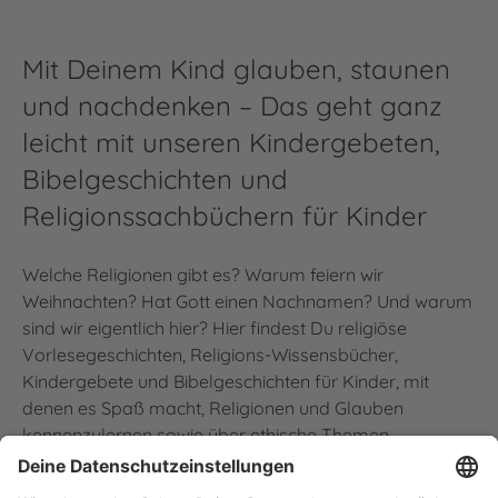
Mit Deinem Kind glauben, staunen
und nachdenken – Das geht ganz
leicht mit unseren Kindergebeten,
Bibelgeschichten und
Religionssachbüchern für Kinder
Welche Religionen gibt es? Warum feiern wir
Weihnachten? Hat Gott einen Nachnamen? Und warum
sind wir eigentlich hier? Hier findest Du religiöse
Vorlesegeschichten, Religions-Wissensbücher,
Kindergebete und Bibelgeschichten für Kinder, mit
denen es Spaß macht, Religionen und Glauben
kennenzulernen sowie über ethische Themen
nachzudenken.