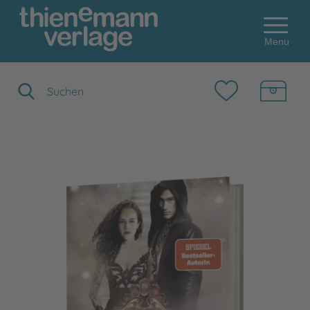
Menu
Suchbegriff eingeben