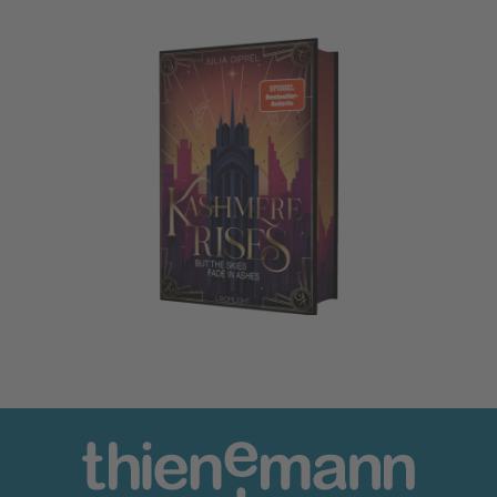
Velvet-Dilogie 2: Kashmere Rises, but the Skies fade in Ash