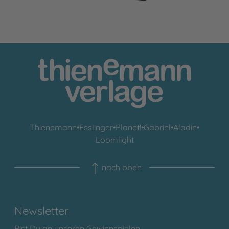
Thienemann
•
Esslinger
•
Planet!
•
Gabriel
•
Aladin
•
Loomlight
nach oben
Newsletter
Bist Du an unseren Gewinnspielen