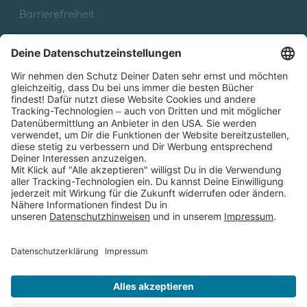
Barrierefreiheit
Cookies
Partnerprogramm (Affiliate)
Folge uns auf
* Versandkostenfrei ab 9,00 € Bestellwert innerhalb
Deutschlands
** Lieferzeit 1-3 Werktage innerhalb Deutschlands
Thienemann-Esslinger Verlag GmbH, Blumenstraße 36, D-70182
Stuttgart
BESTELLUNG WIDERRUFEN