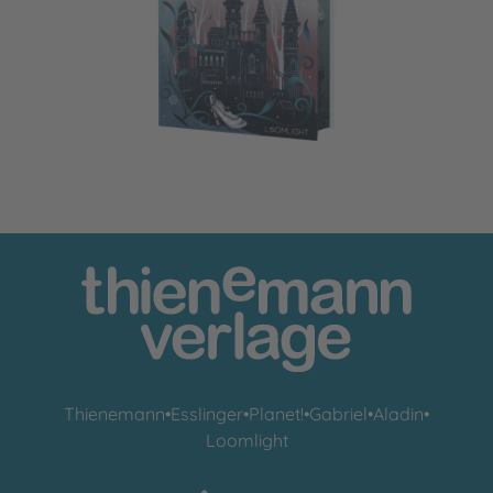
The Cinder Queen 1: How Villains are born
Thienemann
•
Esslinger
•
Planet!
•
Gabriel
•
Aladin
•
Loomlight