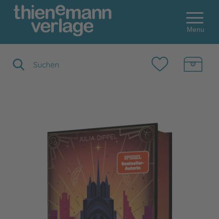
Menu
Suchbegriff eingeben