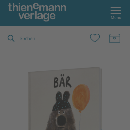
Menu
Suchbegriff eingeben