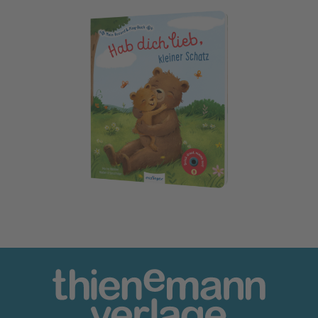
Mein Record & Play-Buch: Hab dich lieb, kleiner Schatz