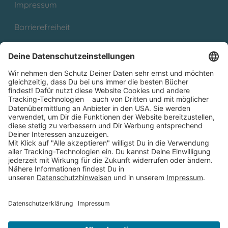
Impressum
Barrierefreiheit
Cookies
Partnerprogramm (Affiliate)
Folge uns auf
* Versandkostenfrei ab 9,00 € Bestellwert innerhalb
Deutschlands
** Lieferzeit 1-3 Werktage innerhalb Deutschlands
Thienemann-Esslinger Verlag GmbH, Blumenstraße 36, D-70182
Stuttgart