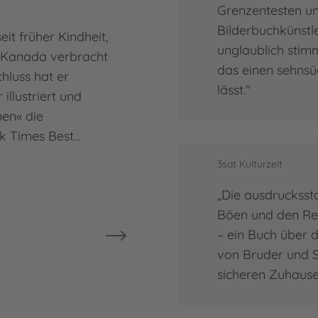
Grenzentesten un
Bilderbuchkünstl
it früher Kindheit,
unglaublich stimm
n Kanada verbracht
das einen sehnsü
hluss hat er
lässt."
illustriert und
men« die
k Times Best…
3sat Kulturzeit
„Die ausdrucksst
Böen und den Rege
– ein Buch über d
von Bruder und S
sicheren Zuhause