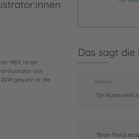
Du hast
ustrator:innen
Be
Das sagt die
n 1969, ist ein
Mehr
Bern
d Illustrator von
 2014 gewann er die
Känguru
"Ein Kunstwerk z
"Brian Floca erz