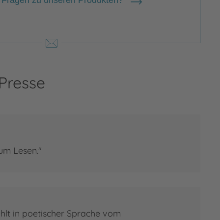
 Fragen zu unseren Produkten?
rnadette Ott
 Presse
 zur Person
adette Ott
um Lesen."
ählt in poetischer Sprache vom