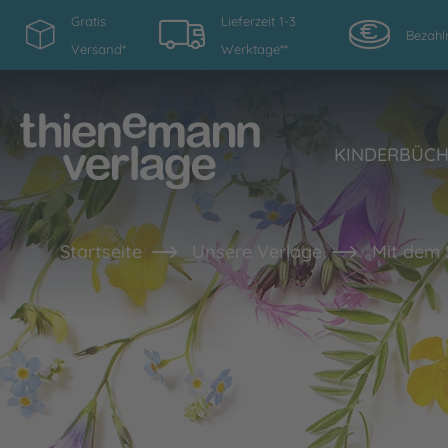
Gratis
Lieferzeit 1-3
Bezahl
Versand*
Werktage**
KINDERBÜC
Startseite
Unsere Verlage
Mit dem 