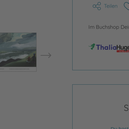
Teilen
Im Buchshop Dein
Bild vergrößern
Bild ve
S