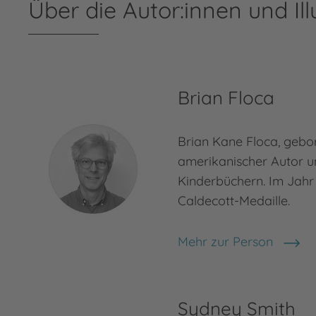
Über die Autor:innen und Ill
Brian Floca
Brian Kane Floca, gebore
amerikanischer Autor un
Kinderbüchern. Im Jahr
Caldecott-Medaille.
Mehr zur Person
Brian Floca
Sydney Smith