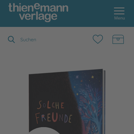
Menu
Suchbegriff eingeben