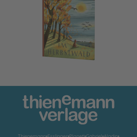
Im Herbstwald
Thienemann
•
Esslinger
•
Planet!
•
Gabriel
•
Aladin
•