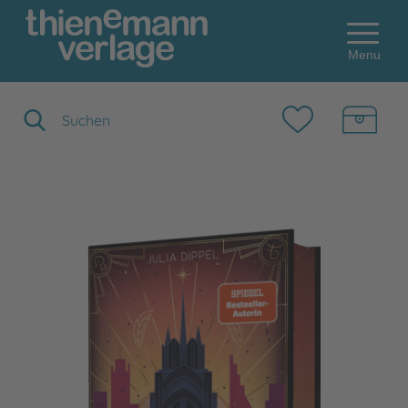
Menu
Suchbegriff eingeben