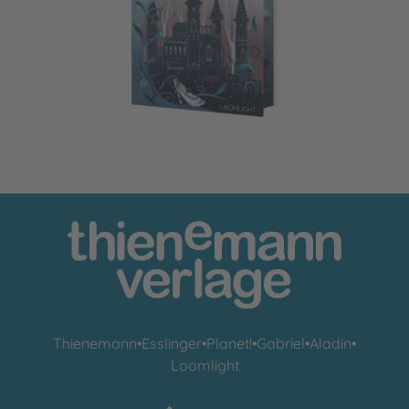
The Cinder Queen 1: How Villains are born
Thienemann
•
Esslinger
•
Planet!
•
Gabriel
•
Aladin
•
Loomlight