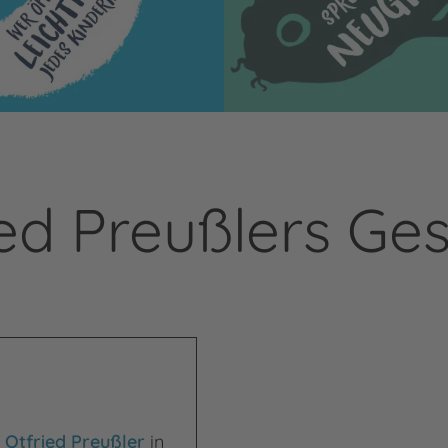
ied Preußlers Ge
h
Otfried Preußler
in