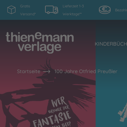
Gratis
Lieferzeit 1-3
Bezahl
Versand*
Werktage**
KINDERBÜC
Startseite
100 Jahre Otfried Preußler