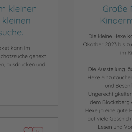
m kleinen
Große 
kleinen
Kinder
suche.
Die kleine Hexe k
Okotber 2023 bis zu
aket kann im
im K
Schatzsuche gehext
den, ausdrucken und
Die Ausstellung lä
Hexe einzutauchen
und Besenf
Ungerechtigkeiten
dem Blocksberg de
Hexe ja eine gute 
auf viele Geschic
Lesen und Vor