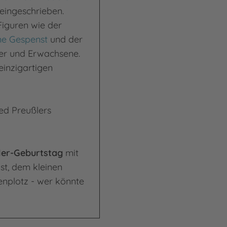
eingeschrieben.
iguren wie der
ne Gespenst
und der
der und Erwachsene.
einzigartigen
ied Preußlers
ler-Geburtstag
mit
st, dem kleinen
nplotz - wer könnte