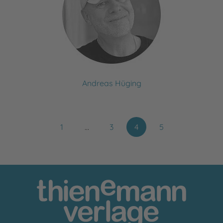
Andreas Hüging
1
…
3
4
5