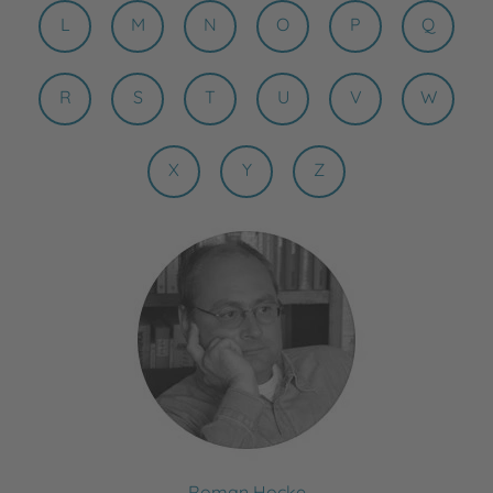
L
M
N
O
P
Q
R
S
T
U
V
W
X
Y
Z
Roman Hocke