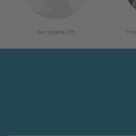
Bernadette Ott
Mad