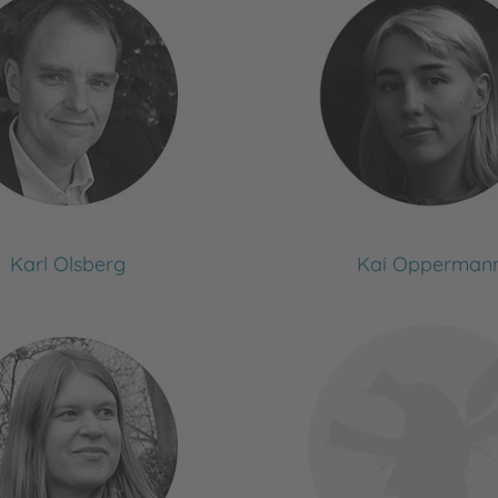
Karl Olsberg
Kai Opperman