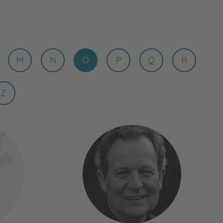
M
N
O
P
Q
R
Z