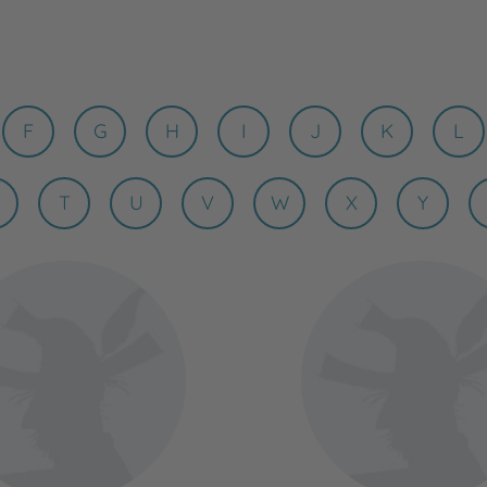
F
G
H
I
J
K
L
T
U
V
W
X
Y