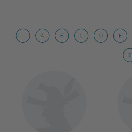
A
B
C
D
E
S