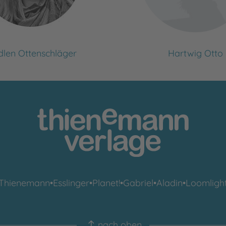
len Ottenschläger
Hartwig Otto
Thienemann
•
Esslinger
•
Planet!
•
Gabriel
•
Aladin
•
Loomligh
nach oben