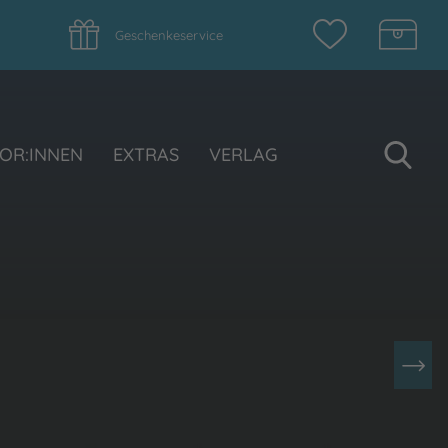
Geschenkeservice
Su
OR:INNEN
EXTRAS
VERLAG