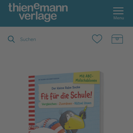
Menu
Suchbegriff eingeben