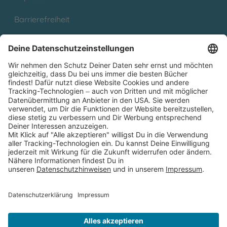
Barrierefreiheit
Cookies
Partnerprogramm (Affiliate)
Folge uns auf
* Versandkostenfrei ab 9,00 € Bestellwert innerhalb
Deutschlands
** Lieferzeit 1-3 Werktage innerhalb Deutschlands
Thienemann-Esslinger Verlag GmbH, Blumenstraße 36, D-70182
Stuttgart