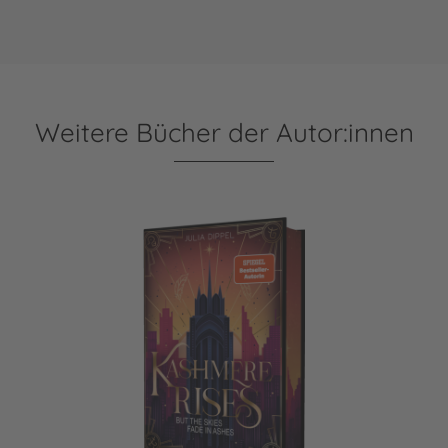
Weitere Bücher der Autor:innen
Velvet-Dilogie 2: Kashmere Rises, but the Skies fade in Ash