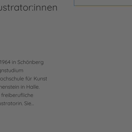
ustrator:innen
 1964 in Schönberg
ignstudium
Hochschule für Kunst
enstein in Halle.
s freiberufliche
stratorin. Sie…