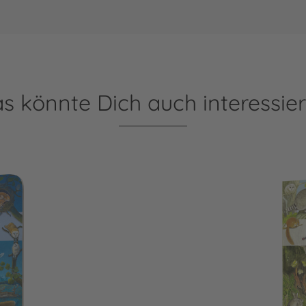
s könnte Dich auch interessie
acht
Mein erstes Wimmelbuch: