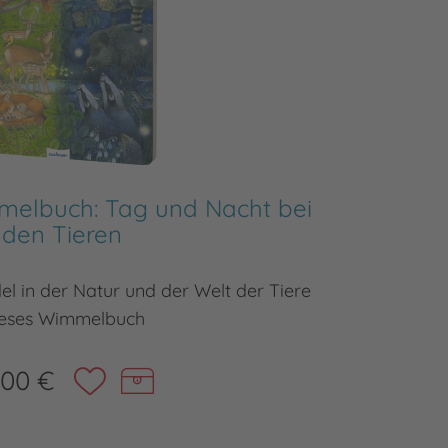
melbuch: Tag und Nacht bei
Ri
den Tieren
l in der Natur und der Welt der Tiere
D
eses Wimmelbuch
,00 €