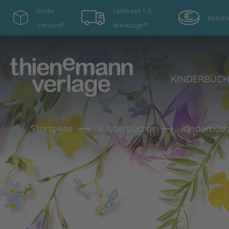
Gratis
Lieferzeit 1-3
Bezahl
Versand*
Werktage**
KINDERBÜC
Startseite
Kinderbücher
Kinderbüch