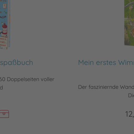
hspaßbuch
Mein erstes Wim
60 Doppelseiten voller
Der fasziniernde Wande
d
Di
12