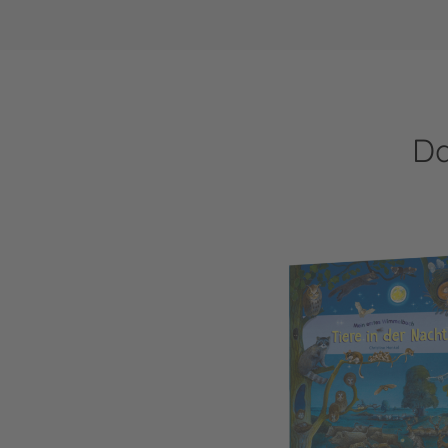
Da
Mein erstes Wimmelbuch: Tiere in der N