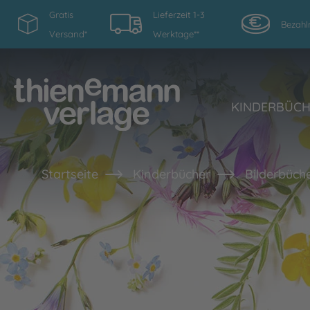
Gratis
Lieferzeit 1-3
Bezahl
Versand*
Werktage**
KINDERBÜC
Startseite
Kinderbücher
Bilderbüche