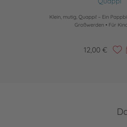
Quappi
Klein, mutig, Quappi! – Ein Papp
Großwerden • Für Kind
12,00 €
Da