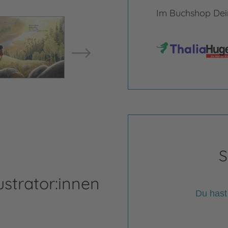
Im Buchshop Dein
Bild vergrößern
Bild ve
S
ustrator:innen
Du hast