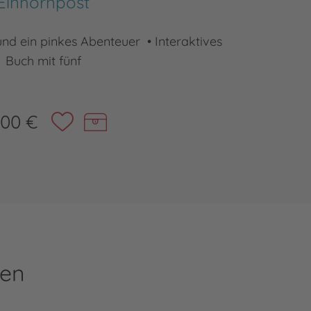
Einhornpost
 und ein pinkes Abenteuer • Interaktives
Lustig, i
Buch mit fünf
,00 €
ren