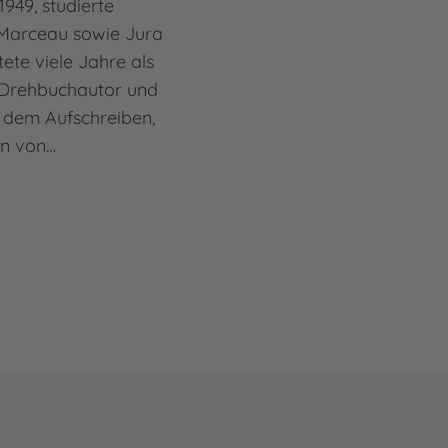
949, studierte
Marceau sowie Jura
tete viele Jahre als
 Drehbuchautor und
 dem Aufschreiben,
en von…