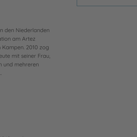
in den Niederlanden
ration am Artez
 in Kampen. 2010 zog
eute mit seiner Frau,
en und mehreren
…