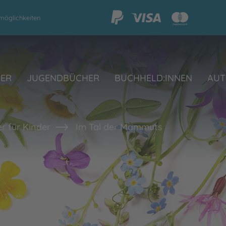
möglichkeiten
HER
JUGENDBÜCHER
BUCHHELD:INNEN
AUT
r für Kinder
Im Tal der Mammuts