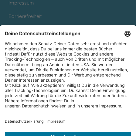
Impressum
Barrierefreiheit
Cookies
Partnerprogramm (Affiliate)
Folge uns auf
* Versandkostenfrei ab 9,00 € Bestellwert innerhalb
Deutschlands
** Lieferzeit 1-3 Werktage innerhalb Deutschlands
Thienemann-Esslinger Verlag GmbH, Blumenstraße 36, D-70182
Stuttgart