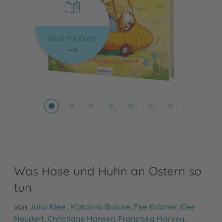
Blick ins Buch
Was Hase und Huhn an Ostern so
tun
von
Julia Klee
,
Katalina Brause
,
Fee Krämer
,
Cee
Neudert
,
Christiane Hansen
,
Franziska Harvey
,