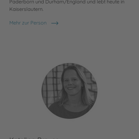
Paderborn und Durham/England und lebt heute in
Sch
Kaiserslautern.
ver
Berl
Mehr zur Person
Julia Klee
Meh
Fee