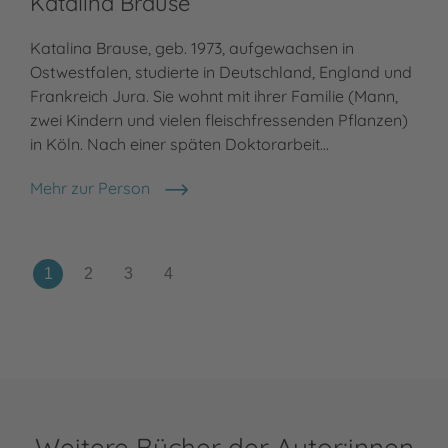
Katalina Brause
Ce
Katalina Brause, geb. 1973, aufgewachsen in
Ostwestfalen, studierte in Deutschland, England und
Cee
Frankreich Jura. Sie wohnt mit ihrer Familie (Mann,
Eic
zwei Kindern und vielen fleischfressenden Pflanzen)
Lit
in Köln. Nach einer späten Doktorarbeit…
leb
Bes
Mehr zur Person
Katalina Brause
Meh
Cee
Weitere Bücher der Autor:innen