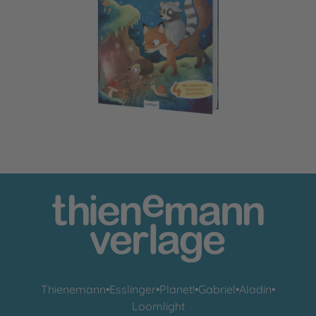
Gemeinsam sind wir bärenstark
Thienemann
•
Esslinger
•
Planet!
•
Gabriel
•
Aladin
•
Loomlight