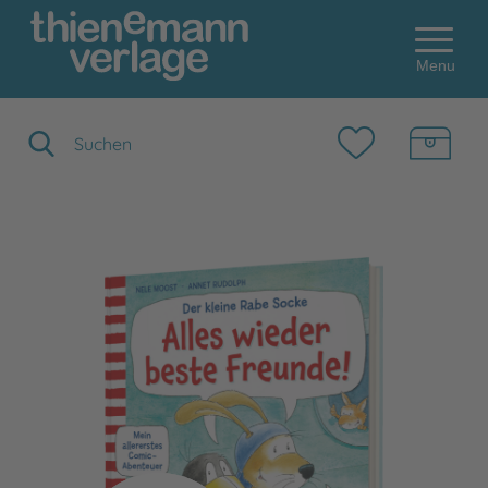
Menu
Suchbegriff eingeben