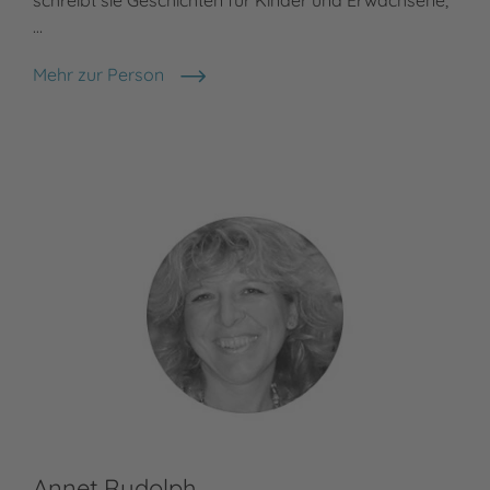
schreibt sie Geschichten für Kinder und Erwachsene,
…
Mehr zur Person
Nele Moost
Annet Rudolph