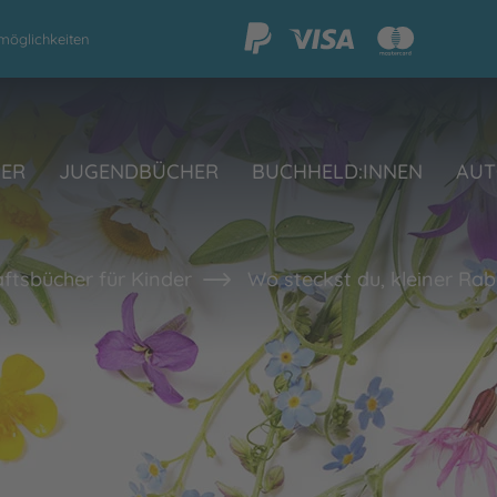
möglichkeiten
HER
JUGENDBÜCHER
BUCHHELD:INNEN
AUT
ftsbücher für Kinder
Wo steckst du, kleiner Ra