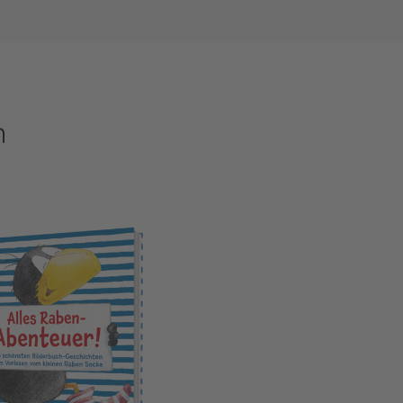
n
Alles Raben-Abenteuer!
Der klein