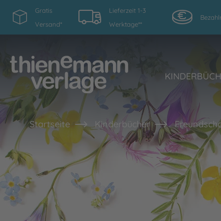
Gratis
Lieferzeit 1-3
Bezahl
Versand*
Werktage**
KINDERBÜC
Startseite
Kinderbücher
Freundscha