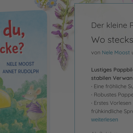
Der kleine
Wo stecks
von
Nele Moost
Lustiges Pappbi
stabilen Verwan
·
Eine fröhliche S
·
Robustes Pappeb
·
Erstes Vorlesen 
frühkindliche Sp
weiterlesen