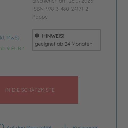
Erschienen am: 28.07.2026
ISBN: 978-3-480-24171-2
Pappe
HINWEIS!
nkl. MwSt
geeignet ab 24 Monaten
 ab 9 EUR *
rgrößern
Bild vergrößern
LEGEN
IN DIE SCHATZKISTE
Auf den Merkzettel
Buchcover