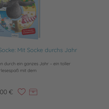
Socke: Mit Socke durchs Jahr
D
n durch ein ganzes Jahr – ein toller
Z
rlesespaß mit dem
,00 €