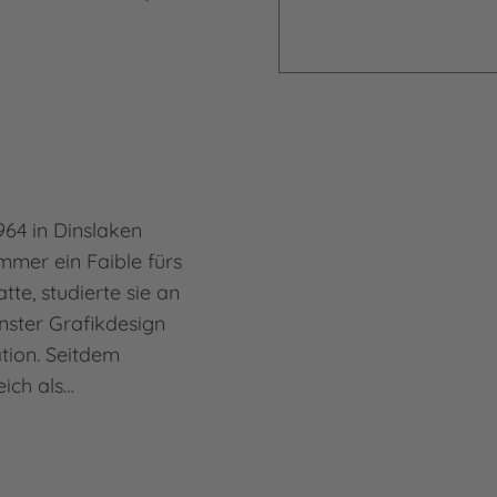
64 in Dinslaken
mmer ein Faible fürs
te, studierte sie an
ster Grafikdesign
ation. Seitdem
eich als…