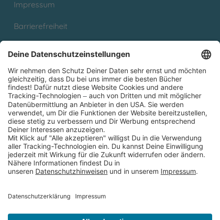
Impressum
Barrierefreiheit
Cookies
Partnerprogramm (Affiliate)
Folge uns auf
* Versandkostenfrei ab 9,00 € Bestellwert innerhalb
Deutschlands
** Lieferzeit 1-3 Werktage innerhalb Deutschlands
Thienemann-Esslinger Verlag GmbH, Blumenstraße 36, D-70182
Stuttgart