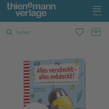
Menu
Suchbegriff eingeben