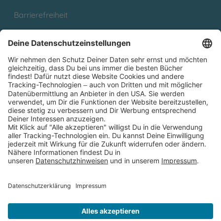
Barrierefreiheit
Cookies
Partnerprogramm (Affiliate)
Folge uns auf
* Versandkostenfrei ab 9,00 € Bestellwert innerhalb
Deutschlands
** Lieferzeit 1-3 Werktage innerhalb Deutschlands
Thienemann-Esslinger Verlag GmbH, Blumenstraße 36, D-70182
Stuttgart