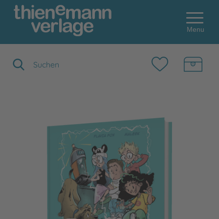
Menu
Suchbegriff eingeben