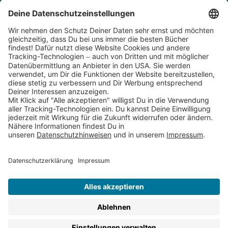
Cookies
Partnerprogramm (Affiliate)
Folge uns auf
* Versandkostenfrei ab 9,00 € Bestellwert innerhalb
Deutschlands
** Lieferzeit 1-3 Werktage innerhalb Deutschlands
Thienemann-Esslinger Verlag GmbH, Blumenstraße 36, D-70182
Stuttgart
BESTELLUNG WIDERRUFEN