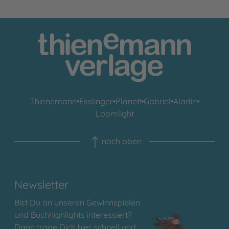
Thienemann
•
Esslinger
•
Planet!
•
Gabriel
•
Aladin
•
Loomlight
nach oben
Newsletter
Bist Du an unseren Gewinnspielen
und Buchhighlights interessiert?
Dann trage Dich hier schnell und