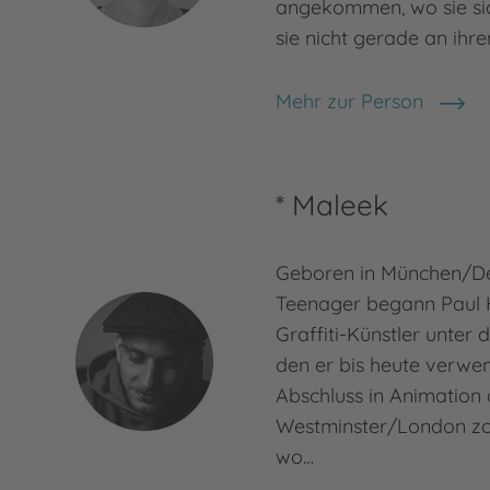
angekommen, wo sie sic
sie nicht gerade an ihren
Mehr zur Person
Flavia Fox
* Maleek
Geboren in München/De
Teenager begann Paul H
Graffiti-Künstler unte
den er bis heute verwe
Abschluss in Animation 
Westminster/London zog
wo…