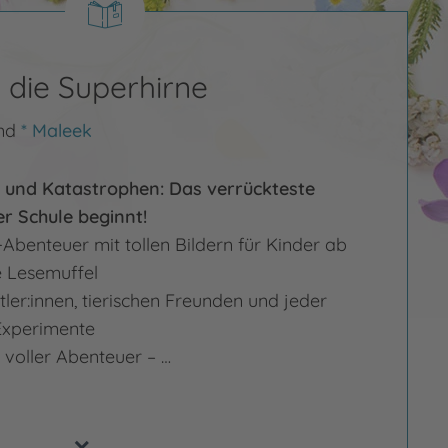
 die Superhirne
nd
* Maleek
 und Katastrophen: Das verrückteste
er Schule beginnt!
Abenteuer mit tollen Bildern für Kinder ab
e Lesemuffel
ftler:innen, tierischen Freunden und jeder
Experimente
d voller Abenteuer – …