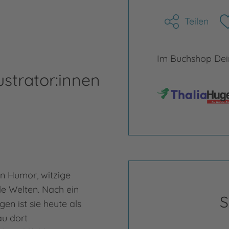
Teilen
Im Buchshop Dein
ustrator:innen
en Humor, witzige
le Welten. Nach ein
S
n ist sie heute als
au dort