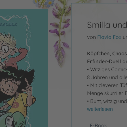
Smilla und
von
Flavia Fox
u
Köpfchen, Chaos
Erfinder-Duell d
• Witziges Comic-
8 Jahren und all
• Mit cleveren Tü
Menge skurriler 
• Bunt, witzig un
weiterlesen
E-Book