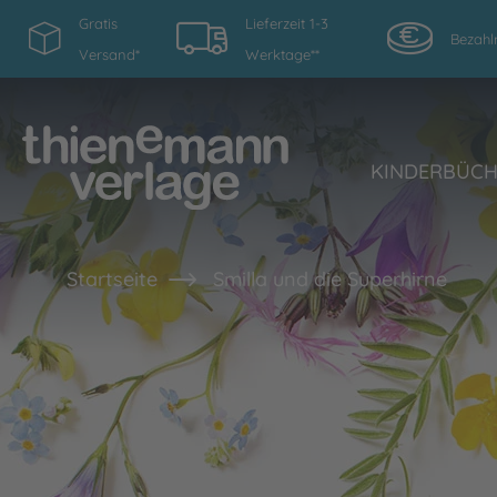
Gratis
Lieferzeit 1-3
Bezahl
Versand*
Werktage**
KINDERBÜC
Startseite
Smilla und die Superhirne