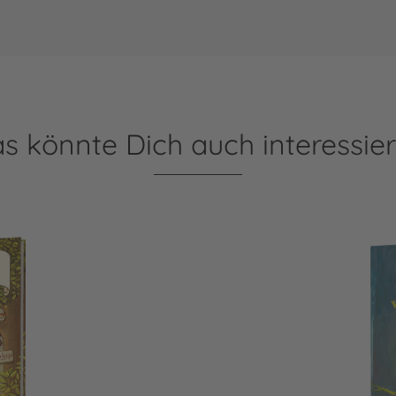
s könnte Dich auch interessie
pe
Ab heute wird's wild und 