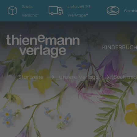
Gratis
Lieferzeit 1-3
Bezahl
Versand*
Werktage**
KINDERBÜC
Startseite
Unsere Verlage
Such mich