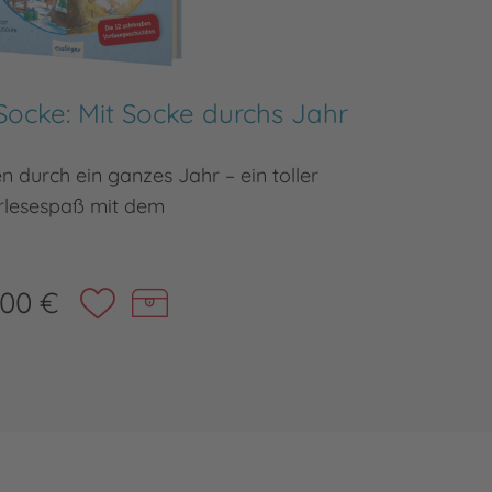
Socke: Mit Socke durchs Jahr
D
n durch ein ganzes Jahr – ein toller
Z
rlesespaß mit dem
,00 €