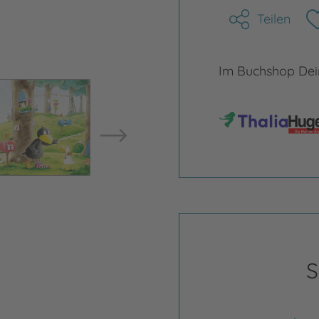
Teilen
Im Buchshop Dein
Bild vergrößern
Bild ve
S