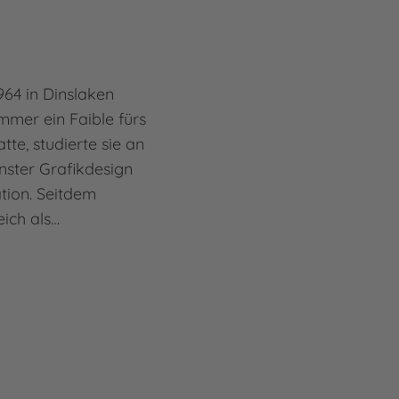
64 in Dinslaken
mmer ein Faible fürs
te, studierte sie an
ster Grafikdesign
ation. Seitdem
eich als…