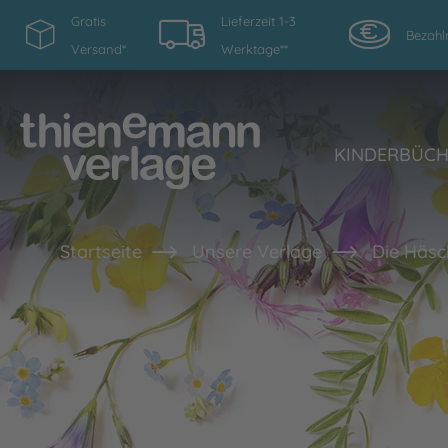
Gratis
Lieferzeit 1-3
Bezahl
Versand*
Werktage**
KINDERBÜC
Startseite
Unsere Verlage
Die Häsc