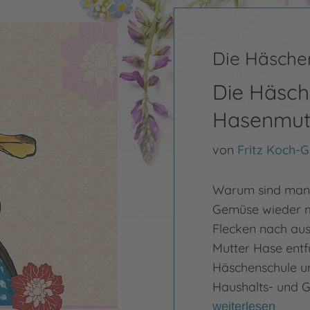
Die Häsche
Die Häsch
Hasenmutt
von
Fritz Koch-
Warum sind man
Gemüse wieder m
Flecken nach au
Mutter Hase entf
Häschenschule und
Haushalts- und G
weiterlesen