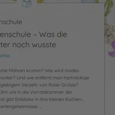
nschule
enschule – Was die
er noch wusste
Gotha
che Möhren krumm? Wie wird müdes
unter? Und wie entfernt man hartnäckige
sgiebigem Verzehr von Roter Grütze?
ührt uns in die Vorratskammer der
 gibt Einblicke in ihre kleinen Küchen-,
artengeheimnisse. …