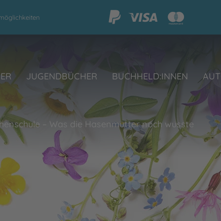
möglichkeiten
HER
JUGENDBÜCHER
BUCHHELD:INNEN
AUT
henschule – Was die Hasenmutter noch wusste