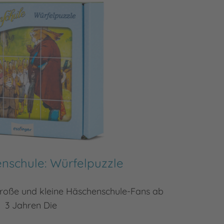
nschule: Würfelpuzzle
Die H
 große und kleine Häschenschule-Fans ab
Willkomm
3 Jahren Die