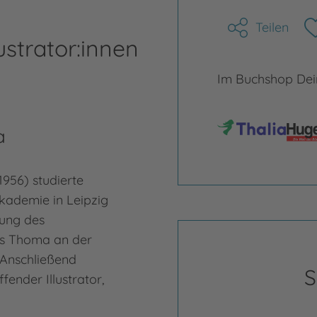
Teilen
ustrator:innen
Im Buchshop Dein
a
1956) studierte
kademie in Leipzig
tung des
ns Thoma an der
 Anschließend
S
ffender Illustrator,