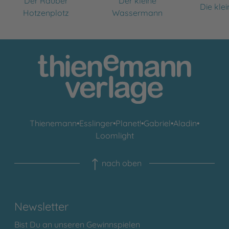
Der Räuber
Der kleine
Die kle
Hotzenplotz
Wassermann
Thienemann
•
Esslinger
•
Planet!
•
Gabriel
•
Aladin
•
Loomlight
nach oben
Newsletter
Bist Du an unseren Gewinnspielen