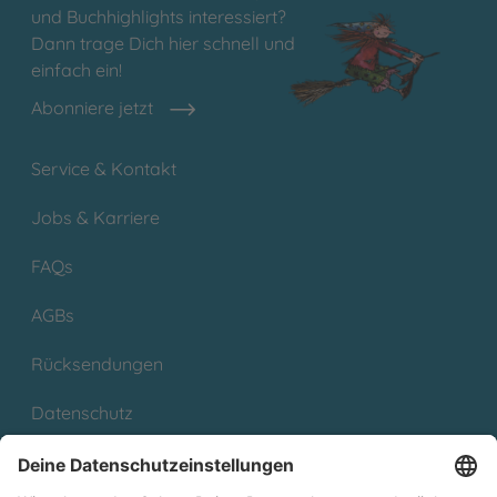
und Buchhighlights interessiert?
Dann trage Dich hier schnell und
einfach ein!
Abonniere jetzt
Service & Kontakt
Jobs & Karriere
FAQs
AGBs
Rücksendungen
Datenschutz
Impressum