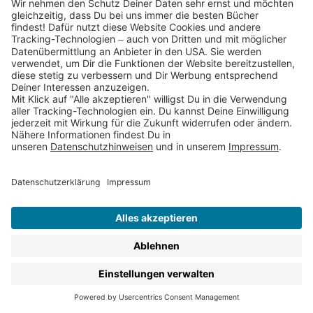
Barrierefreiheit
Cookies
Partnerprogramm (Affiliate)
Folge uns auf
* Versandkostenfrei ab 9,00 € Bestellwert innerhalb
Deutschlands
** Lieferzeit 1-3 Werktage innerhalb Deutschlands
Thienemann-Esslinger Verlag GmbH, Blumenstraße 36, D-70182
Stuttgart
BESTELLUNG WIDERRUFEN