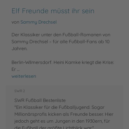
Elf Freunde müsst ihr sein
von
Sammy Drechsel
Der Klassiker unter den Fußball-Romanen von
Sammy Drechsel – für alle Fußball-Fans ab 10
Jahren.
Berlin-Wilmersdorf. Heini Kamke kriegt die Krise:
Er …
Elf Freunde müsst ihr sein
weiterlesen
SWR 2
SWR Fußball Bestenliste
"Ein Klassiker für die Fußballjugend. Sogar
Millionärsprofis kicken als Freunde besser. Hier
jedoch geht es um Jungen in den 1930ern, für
die Fußball der größte Lichtblick war."