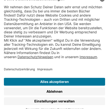
Partnerprogramm (Affiliate)
Folge uns auf
* Versandkostenfrei ab 9,00 € Bestellwert innerhalb
Deutschlands
** Lieferzeit 1-3 Werktage innerhalb Deutschlands
Thienemann-Esslinger Verlag GmbH, Blumenstraße 36, D-70182
Stuttgart
BESTELLUNG WIDERRUFEN