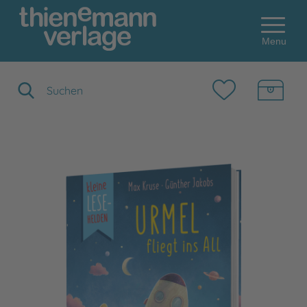
Menu
Suchbegriff eingeben