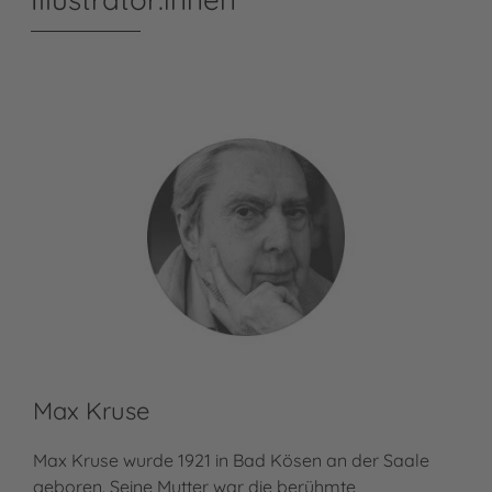
Max Kruse
Er
Max Kruse wurde 1921 in Bad Kösen an der Saale
Das
geboren. Seine Mutter war die berühmte
bel