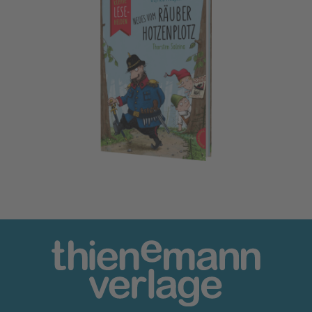
Kleine Lesehelden: Neues vom Räuber Hotzenplotz