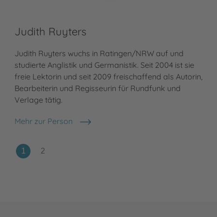
Gü
Judith Ruyters
Gün
Judith Ruyters wuchs in Ratingen/NRW auf und
Ill
studierte Anglistik und Germanistik. Seit 2004 ist sie
heu
freie Lektorin und seit 2009 freischaffend als Autorin,
erf
Bearbeiterin und Regisseurin für Rundfunk und
Jah
Verlage tätig.
Meh
Gün
Mehr zur Person
Judith Ruyters