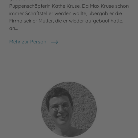
Puppenschöpferin Käthe Kruse. Da Max Kruse schon
Buc
immer Schriftsteller werden wollte, übergab er die
ber
Firma seiner Mutter, die er wieder aufgebaut hatte,
Eis
an…
Meh
Eri
Mehr zur Person
Max Kruse