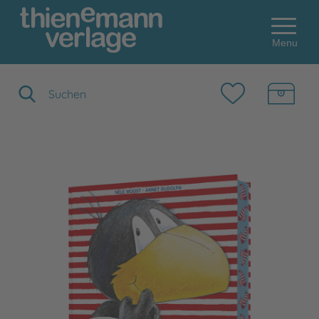
Menu
Suchbegriff eingeben