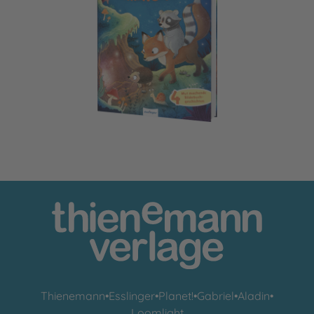
Gemeinsam sind wir bärenstark
Thienemann
•
Esslinger
•
Planet!
•
Gabriel
•
Aladin
•
Loomlight