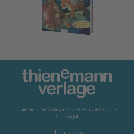
Gemeinsam sind wir bärenstark
Thienemann
•
Esslinger
•
Planet!
•
Gabriel
•
Aladin
•
Loomlight
nach oben