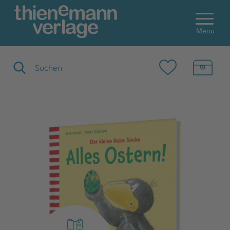
Menu
Suchbegriff eingeben