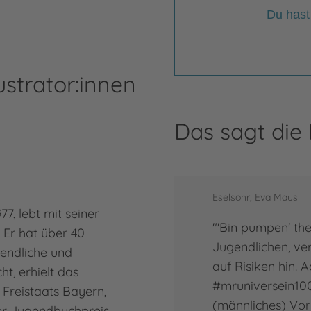
Du hast
ustrator:innen
Das sagt die
Eselsohr, Eva Maus
7, lebt mit seiner
"'Bin pumpen' the
. Er hat über 40
Jugendlichen, ver
endliche und
auf Risiken hin.
t, erhielt das
#mruniversein100
 Freistaats Bayern,
(männliches) Vorb
er Jugendbuchpreis,