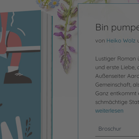
Bin pump
von
Heiko Wolz
Lustiger Roman ü
und erste Liebe, 
Außenseiter Aaron
Gemeinschaft, al
Ganz entkommt e
schmächtige Statu
weiterlesen
Broschur