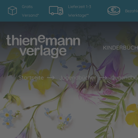
Gratis
Lieferzeit 1-3
Bezahl
Versand*
Werktage**
KINDERBÜC
Startseite
Jugendbücher
Jugendbü