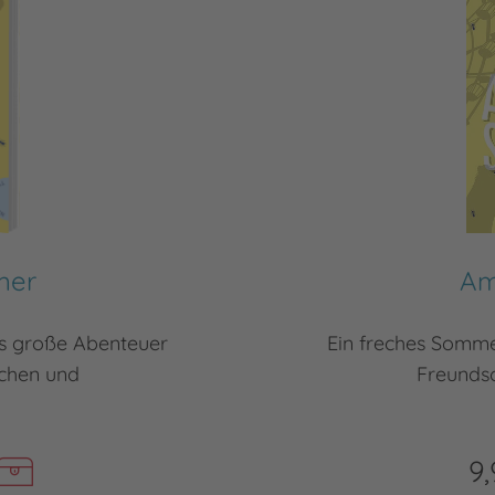
mer
Am
s große Abenteuer
Ein freches Somm
dchen und
Freundsc
9,