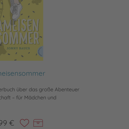
eisensommer
erbuch über das große Abenteuer
Wenn ein
haft – für Mädchen und
99 €