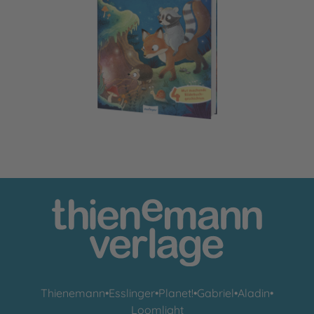
Gemeinsam sind wir bärenstark
Thienemann
•
Esslinger
•
Planet!
•
Gabriel
•
Aladin
•
Loomlight