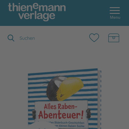
Menu
Suchbegriff eingeben