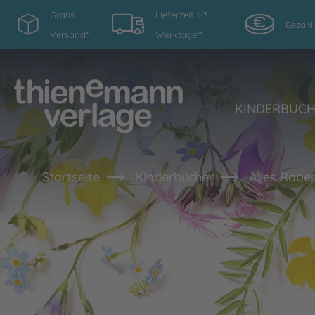
Gratis
Lieferzeit 1-3
Bezahl
Versand*
Werktage**
KINDERBÜC
Startseite
Kinderbücher
Alles Rabe