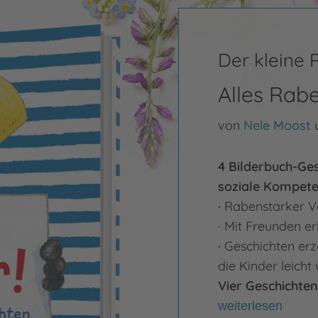
Der kleine
Alles Rab
von
Nele Moost
4 Bilderbuch-Ge
soziale Kompete
·
Rabenstarker Vo
· Mit Freunden e
·
Geschichten erz
die Kinder leich
Vier Geschichten
weiterlesen