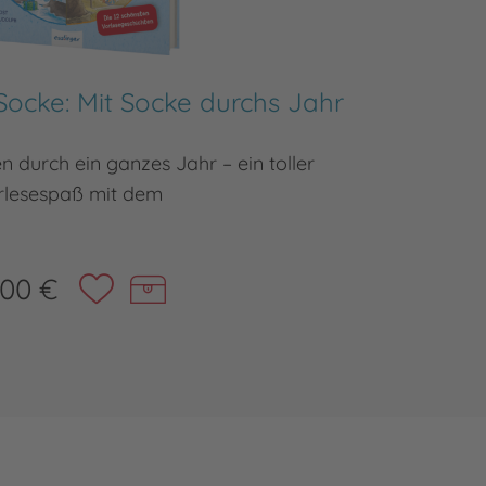
Socke: Mit Socke durchs Jahr
D
n durch ein ganzes Jahr – ein toller
Z
rlesespaß mit dem
,00 €