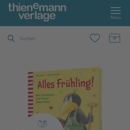
Menu
Suchbegriff eingeben