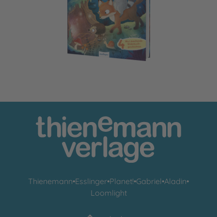
Gemeinsam sind wir bärenstark
Thienemann
•
Esslinger
•
Planet!
•
Gabriel
•
Aladin
•
Loomlight