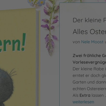
Der kleine
Alles Oste
von
Nele Moost
Zwei fröhliche G
Vorlesevergnüge
Der kleine Rabe 
erntet er doch g
Garten und dann 
echten Ostereier
Als
Extra
lassen 
weiterlesen