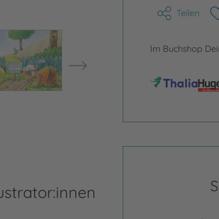
Teilen
Bild vergrößern
Bild ve
Im Buchshop Dein
S
ustrator:innen