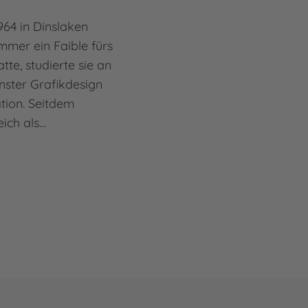
64 in Dinslaken
mmer ein Faible fürs
te, studierte sie an
ster Grafikdesign
ation. Seitdem
eich als…