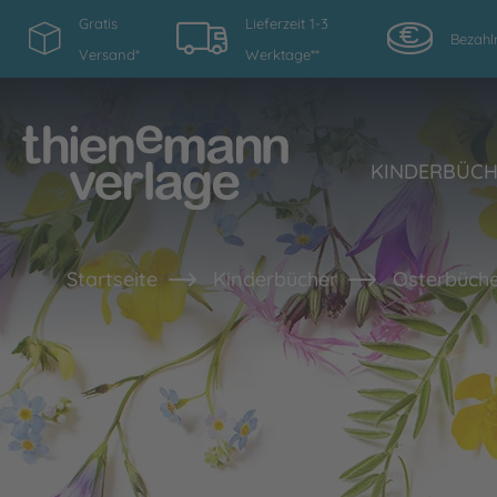
Gratis
Lieferzeit 1-3
Bezahl
Versand*
Werktage**
KINDERBÜC
Startseite
Kinderbücher
Osterbüche