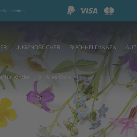
möglichkeiten
HER
JUGENDBÜCHER
BUCHHELD:INNEN
AUT
r für Kinder
Alles Ostern!