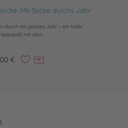
Socke: Mit Socke durchs Jahr
Der 
n durch ein ganzes Jahr – ein toller
Rätseln
rlesespaß mit dem
,00 €
n